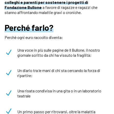
colleghi e parenti per sostenere i progetti di
Fondazione Bullone
a favore di ragazze e ragazzi che
stanno affrontando malattie gravi o croniche.
Perché farlo?
Perché ogni euro raccolto diventa:
Una voce in più sulle pagine de Il Bullone, il nostro
N
giornale scritto da chi ha vissuto la fragilità;
Un diario tra le mani di chi sta cercando la forza di
N
ripartire;
Una risata condivisa in una gita o in un laboratorio
N
teatrale
N
Un primo passo per ritrovarsi, oltre la malattia